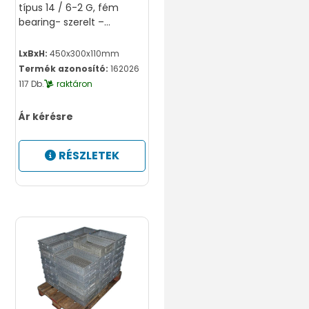
típus 14 / 6-2 G, fém
bearing- szerelt –
horganyzott, csiszolt
LxBxH:
450x300x110mm
Termék azonosító:
162026
117 Db.
raktáron
Ár kérésre
RÉSZLETEK