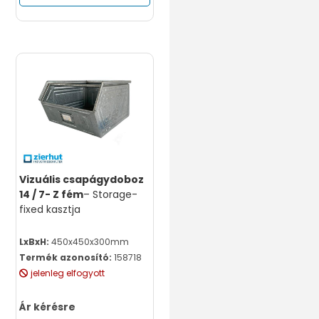
Vizuális csapágydoboz
14 / 7- Z fém
– Storage-
fixed kasztja
LxBxH:
450x450x300mm
Termék azonosító:
158718
jelenleg elfogyott
Ár kérésre