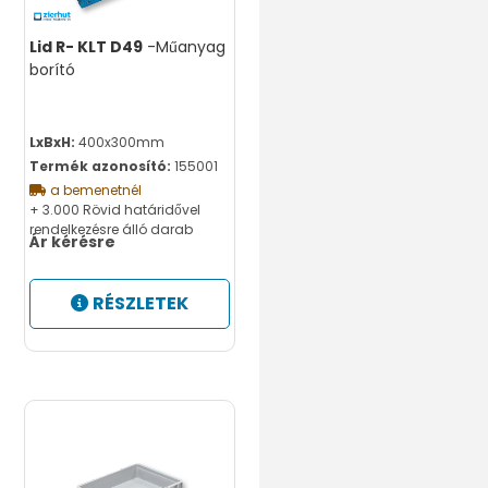
Lid R- KLT D49
-Műanyag
borító
LxBxH:
400x300mm
Termék azonosító:
155001
a bemenetnél
+ 3.000 Rövid határidővel
rendelkezésre álló darab
Ár kérésre
RÉSZLETEK