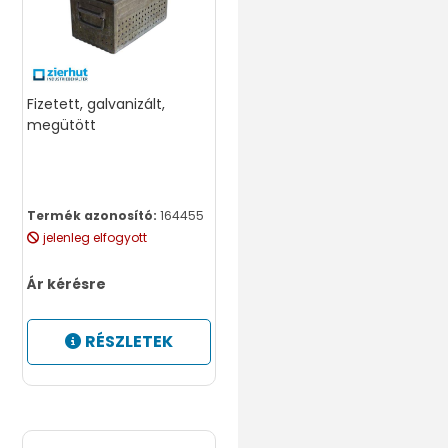
Fizetett, galvanizált,
megütött
Termék azonosító:
164455
jelenleg elfogyott
Ár kérésre
RÉSZLETEK