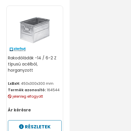
Rakodóládák -14 / 6-2 Z
típusú acélból,
horganyzott
LxBxH:
450x300x300 mm
Termék azonosító:
164544
jelenleg elfogyott
Ár kérésre
RÉSZLETEK