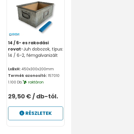
14 / 6- es rakodási
rovat
-Juh dobozok, típus:
14 / 6-2, fémgalvanizált
LxBxH:
450x300x200mm
Termék azonosító:
157010
1.100 Db.
raktáron
29,50 € / db-tól.
RÉSZLETEK