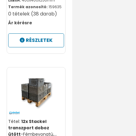
LxBxH:
400x400x250mm
Termék azonosító:
159635
0 tételek (38 darab)
Ár kérésre
RÉSZLETEK
Tétel:
12x Stackel
transzport doboz
ütött
-Fémbevonatú,