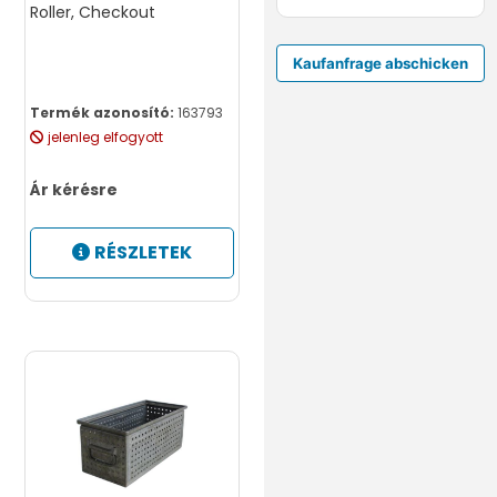
Roller, Checkout
Termék azonosító:
163793
jelenleg elfogyott
Ár kérésre
RÉSZLETEK