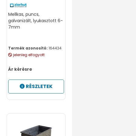
Mellkas, puncs,
galvanizált, lyukasztott 6-
7mm
Termék azonosító:
164434
jelenleg elfogyott
Ár kérésre
RÉSZLETEK