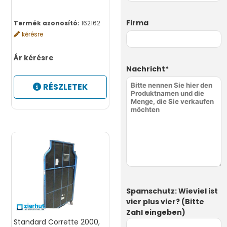
Firma
Termék azonosító:
162162
kérésre
Ár kérésre
Nachricht*
RÉSZLETEK
Spamschutz: Wieviel ist
vier plus vier? (Bitte
Zahl eingeben)
Standard Corrette 2000,