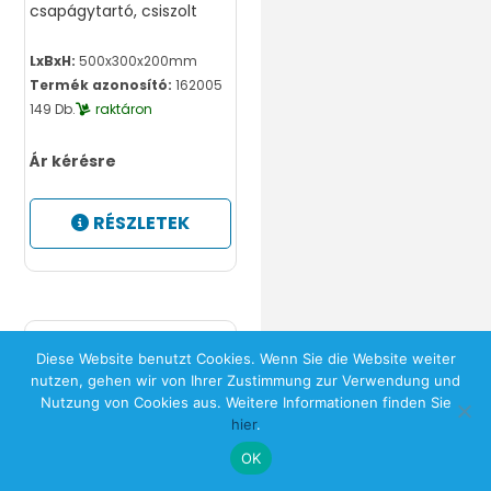
csapágytartó, csiszolt
LxBxH:
500x300x200mm
Termék azonosító:
162005
149 Db.
raktáron
Ár kérésre
RÉSZLETEK
Diese Website benutzt Cookies. Wenn Sie die Website weiter
nutzen, gehen wir von Ihrer Zustimmung zur Verwendung und
Nutzung von Cookies aus. Weitere Informationen finden Sie
hier
.
OK