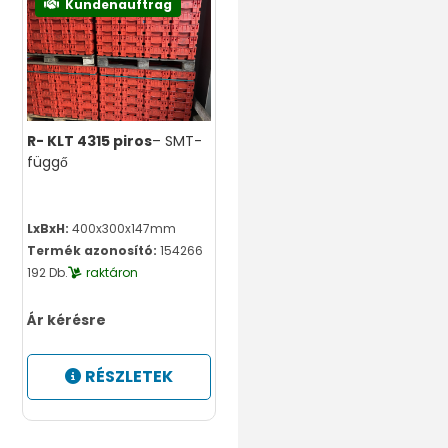
Kundenauftrag
R- KLT 4315 piros
– SMT-
függő
LxBxH:
400x300x147mm
Termék azonosító:
154266
192 Db.
raktáron
Ár kérésre
RÉSZLETEK