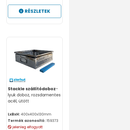
RÉSZLETEK
Stackle szállítódoboz
-
lyuk doboz, rozsdamentes
acél, ütött
LxBxH:
400x400x130mm
Termék azonosító:
159373
jelenleg elfogyott