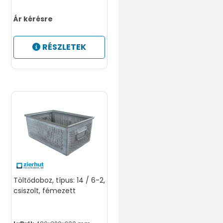
Ár kérésre
RÉSZLETEK
Töltődoboz, típus: 14 / 6-2,
csiszolt, fémezett