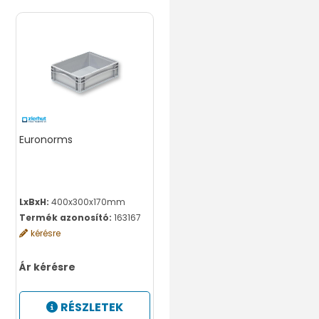
Euronorms
LxBxH:
400x300x170mm
Termék azonosító:
163167
kérésre
Ár kérésre
RÉSZLETEK