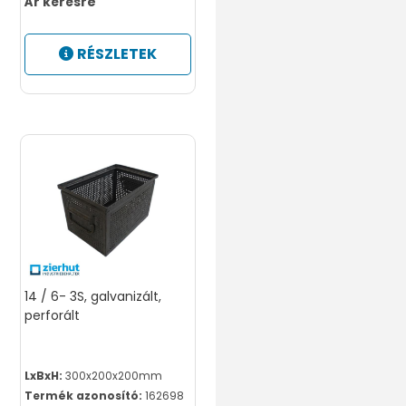
Ár kérésre
RÉSZLETEK
14 / 6- 3S, galvanizált,
perforált
LxBxH:
300x200x200mm
Termék azonosító:
162698