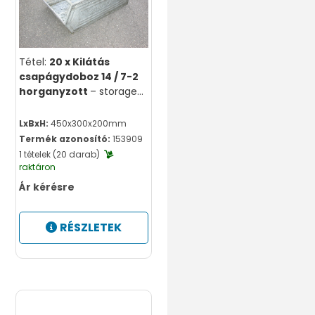
Tétel:
20 x Kilátás
csapágydoboz 14 / 7-2
horganyzott
– storage-
view holder
LxBxH:
450x300x200mm
Termék azonosító:
153909
1 tételek (20 darab)
raktáron
Ár kérésre
RÉSZLETEK