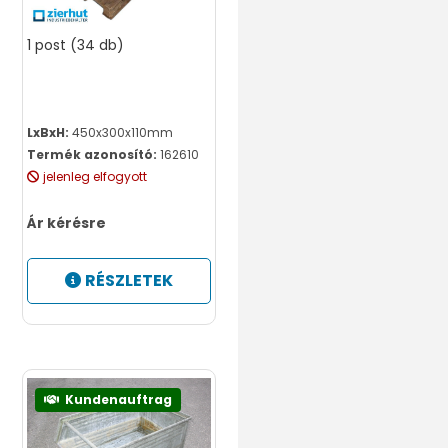
1 post (34 db)
LxBxH:
450x300x110mm
Termék azonosító:
162610
jelenleg elfogyott
Ár kérésre
RÉSZLETEK
Kundenauftrag