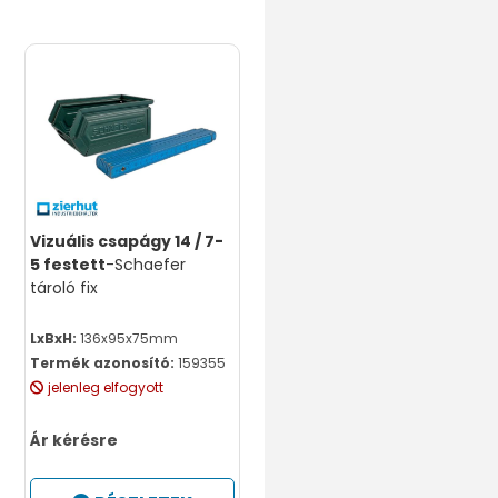
Vizuális csapágy 14 / 7-
5 festett
-Schaefer
tároló fix
LxBxH:
136x95x75mm
Termék azonosító:
159355
jelenleg elfogyott
Ár kérésre