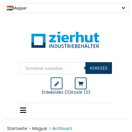
Magyar
Products
search
KERESÉS
Érdeklődés (0)
Kosár (
0
)
Startseite – Magyar
>
Archívum