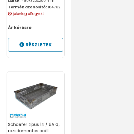
LxBxH:
480x320x200 mm
Termék azonosító:
164782
jelenleg elfogyott
Ár kérésre
RÉSZLETEK
Schaefer típus 14 / 6A G,
rozsdamentes acél