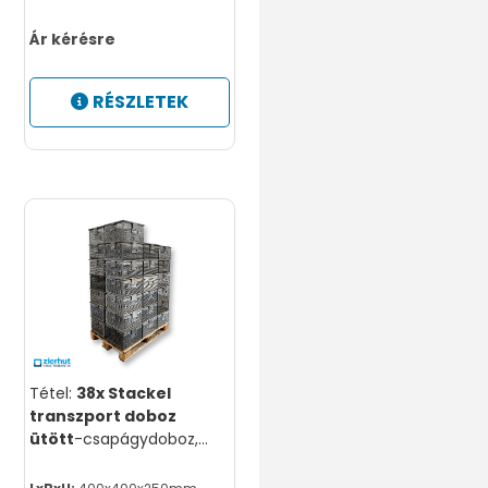
Ár kérésre
RÉSZLETEK
Tétel:
38x Stackel
transzport doboz
ütött
-csapágydoboz,
horganyzott acél