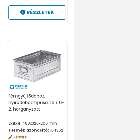
RÉSZLETEK
fémgyűjtődoboz,
nyíródoboz típusa: 14 / 6-
2, horganyzott
LxBxH:
480x320x200 mm
Termék azonosító:
164362
kérésre