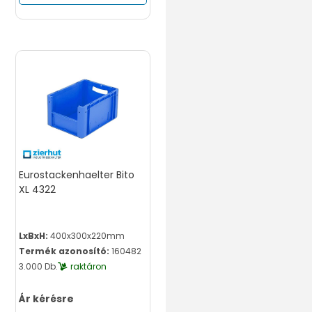
Eurostackenhaelter Bito
XL 4322
LxBxH:
400x300x220mm
Termék azonosító:
160482
3.000 Db.
raktáron
Ár kérésre