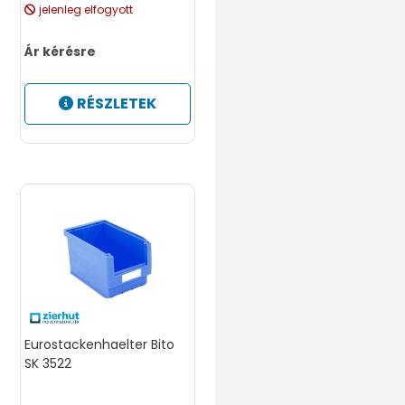
jelenleg elfogyott
Ár kérésre
RÉSZLETEK
Eurostackenhaelter Bito
SK 3522