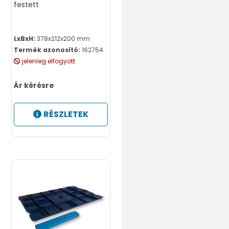
festett
LxBxH:
378x212x200 mm
Termék azonosító:
162754
jelenleg elfogyott
Ár kérésre
RÉSZLETEK