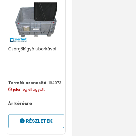
Csörgőkígyó uborkával
Termék azonosító:
164973
jelenleg elfogyott
Ár kérésre
RÉSZLETEK