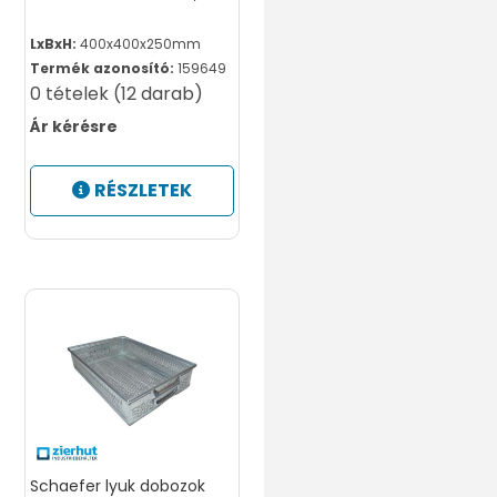
galvanizált acél
LxBxH:
400x400x250mm
Termék azonosító:
159649
0 tételek (12 darab)
Ár kérésre
RÉSZLETEK
Schaefer lyuk dobozok