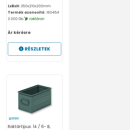
LxBxH:
350x210x200mm
Termék azonosító:
160454
3.000 Db.
raktáron
Ár kérésre
RÉSZLETEK
Raktártípus: 14 / 6- B,