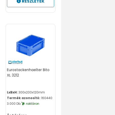
RÉSZLETEK
Eurostackenhaelter Bito
XL 3212
LxBxH:
300x200x120mm
Termék azonosító:
160440
3.000 Db.
raktáron