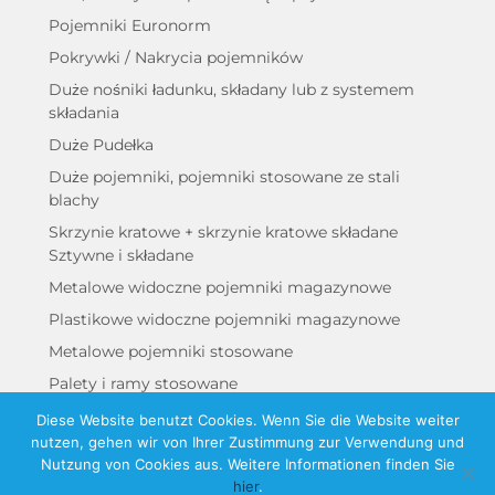
Pojemniki Euronorm
Pokrywki / Nakrycia pojemników
Duże nośniki ładunku, składany lub z systemem
składania
Duże Pudełka
Duże pojemniki, pojemniki stosowane ze stali
blachy
Skrzynie kratowe + skrzynie kratowe składane
Sztywne i składane
Metalowe widoczne pojemniki magazynowe
Plastikowe widoczne pojemniki magazynowe
Metalowe pojemniki stosowane
Palety i ramy stosowane
Wózki
Diese Website benutzt Cookies. Wenn Sie die Website weiter
nutzen, gehen wir von Ihrer Zustimmung zur Verwendung und
Pozostałości / Specjalne przedmioty
Nutzung von Cookies aus. Weitere Informationen finden Sie
hier
.