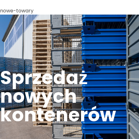
nowe-towary
Sprzedaż
nowych
kontenerów​