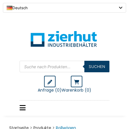
Deutsch
Products
search
SUCHEN
Anfrage (0)
Warenkorb (
0
)
Startseite
>
Produkte
>
Rollwägen