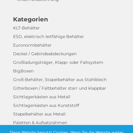
Kategorien
KLT-Behälter
ESD, elektrisch leitfähige Behälter
Euronormbehälter
Deckel / Gebindeabdeckungen
Großladungsträger, Klapp- oder Faltsystem
BigBoxen
Groß-Behälter, Stapelbehälter aus Stahlblech
Gitterboxen / Faltbehälter starr und klappbar
Sichtlagerkästen aus Metall
Sichtlagerkästen aus Kunststoff
Stapelbehälter aus Metall
Paletten & Aufsatzrahmen
Rollwägen
Diese Website benutzt Cookies. Wenn Sie die Website weiter