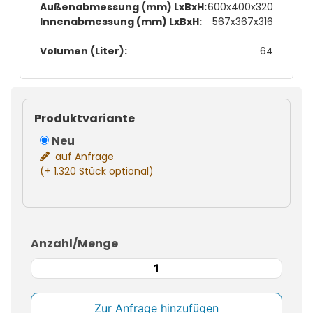
Außenabmessung (mm) LxBxH:
600x400x320
Innenabmessung (mm) LxBxH:
567x367x316
Volumen (Liter):
64
Produktvariante
Neu
auf Anfrage
(+ 1.320 Stück optional)
Anzahl/Menge
Euronormbehälter
Plus
Stapeltransportbox
Menge