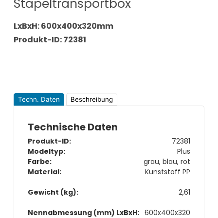
Stapeltransportbox
LxBxH: 600x400x320mm
Produkt-ID: 72381
Techn. Daten
Beschreibung
Technische Daten
Produkt-ID:
72381
Modeltyp:
Plus
Farbe:
grau, blau, rot
Material:
Kunststoff PP
Gewicht (kg):
2,61
Nennabmessung (mm) LxBxH:
600x400x320