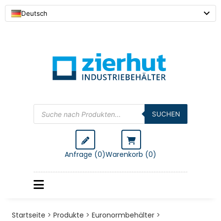
Deutsch
Products
search
SUCHEN
Anfrage (0)
Warenkorb (
0
)
Startseite
>
Produkte
>
Euronormbehälter
>