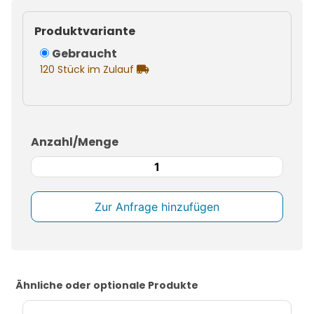
Produktvariante
Gebraucht
120 Stück im Zulauf
Anzahl/Menge
Gitterbehälter
aus
Stahl
lackiert
Großladungsträger
Menge
Ähnliche oder optionale Produkte