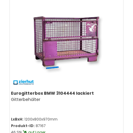
Eurogitterbox BMW 3104444 lackiert
Gitterbehälter
LxBxH:
1200x800x970mm
Produkt-ID:
87167
46 Stk.
auf Lager