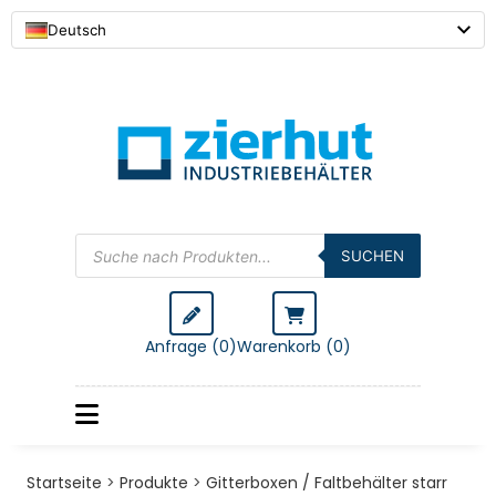
Deutsch
Products
search
SUCHEN
Anfrage (0)
Warenkorb (
0
)
Startseite
>
Produkte
>
Gitterboxen / Faltbehälter starr