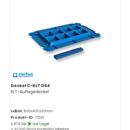
Deckel C-KLT D64
KLT-Auflagedeckel
LxBxH:
600x400x30mm
Produkt-ID:
73312
3.874 Stk.
auf Lager
+ 10.000 Stück kurzfristig lieferbar