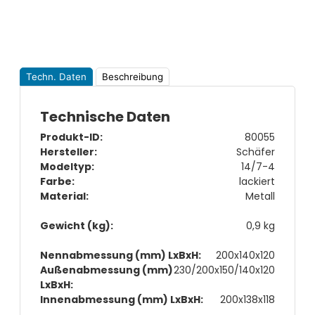
Techn. Daten
Beschreibung
Technische Daten
Produkt-ID:
80055
Hersteller:
Schäfer
Modeltyp:
14/7-4
Farbe:
lackiert
Material:
Metall
Gewicht (kg):
0,9 kg
Nennabmessung (mm) LxBxH:
200x140x120
Außenabmessung (mm)
230/200x150/140x120
LxBxH:
Innenabmessung (mm) LxBxH:
200x138x118