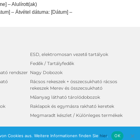
e] – Alulírott(ak)
átum] – Átvétel dátuma: [Dátum] –
ESD, elektromosan vezető tartályok
Fedők / Tartályfedők
ató rendszer
Nagy Dobozok
ható
Rácsos rekeszek + összecsukható rácsos
rekeszek Merev és összecsukható
Műanyag látható tárolódobozok
yok
Raklapok és egymásra rakható keretek
Megmaradt készlet / Különleges termékek
on Cookies aus. Weitere Informationen finden Sie
hier
.
OK