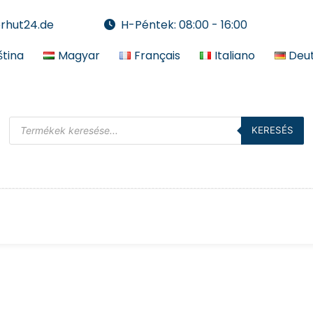
erhut24.de
H-Péntek: 08:00 - 16:00
tina
Magyar
Français
Italiano
Deu
KERESÉS