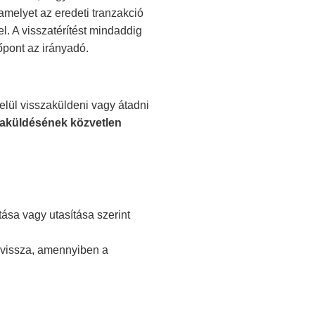
 amelyet az eredeti tranzakció
l. A visszatérítést mindaddig
őpont az irányadó.
elül visszaküldeni vagy átadni
zaküldésének közvetlen
ása vagy utasítása szerint
 vissza, amennyiben a