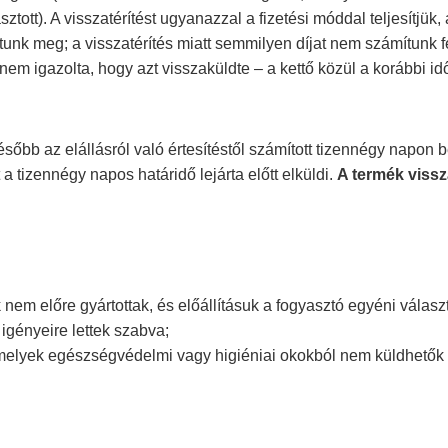
ztott). A visszatérítést ugyanazzal a fizetési móddal teljesítjük,
tunk meg; a visszatérítés miatt semmilyen díjat nem számítunk fe
nem igazolta, hogy azt visszaküldte – a kettő közül a korábbi id
sőbb az elállásról való értesítéstől számított tizennégy napon b
 a tizennégy napos határidő lejárta előtt elküldi.
A termék viss
em előre gyártottak, és előállításuk a fogyasztó egyéni választ
igényeire lettek szabva;
amelyek egészségvédelmi vagy higiéniai okokból nem küldhetők