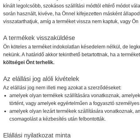
kínált legolcsóbb, szokásos szállítási módtól eltérő módot válas
során használt, kivéve, ha Önnel kifejezetten másként állapod
visszatarthatjuk, amíg a terméket vissza nem kaptuk, vagy Ön 
A termékek visszaküldése
Ön köteles a terméket indokolatlan késedelem nélkül, de legké
nekünk. A határidő akkor tekinthető betartottnak, ha a terméket
költségei Önt terhelik.
Az elállási jog alóli kivételek
Az elállási jog nem illeti meg azokat a szerződéseket:
amelyek olyan termékek szállítására vonatkoznak, amelyek n
történt, vagy amelyek egyértelműen a fogyasztó személyes 
amelyek olyan lezárt termékek szállítására vonatkoznak, 
csomagolást a kézbesítés után felbontották.
Elállási nyilatkozat minta