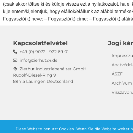
(csak akkor töltse ki és küldje vissza ezt a nyilatkozatot, ha el
kijelentem/kijelentjük, hogy elállok/elállunk az alábbi termé
Fogyasztó(k) neve: – Fogyasztó(k) címe: – Fogyasztó(k) aláír
Kapcsolatfelvétel
Jogi ké
+49 (0) 9072 - 922 69 01
Impressz
info@zierhut24.de
Adatvéde
Zierhut Industriebehälter GmbH
ÁSZF
Rudolf-Diesel-Ring 9
89415 Lauingen Deutschland
Archívum
Visszavoná
Diese Website benutzt Cookies. Wenn Sie die Website weiter 