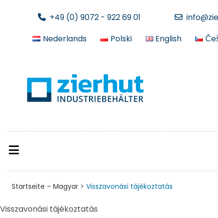
+49 (0) 9072 - 922 69 01
info@zi
Nederlands
Polski
English
Češ
Startseite – Magyar
>
Visszavonási tájékoztatás
Visszavonási tájékoztatás