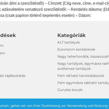
 kíván állni a szerződéstől) – Címzett: [Cég neve, címe, e-mail-cím
kek adásvételére vonatkozó szerződéstől: – Rendelés dátuma: [D
ása (csak papíron történő bejelentés esetén) – Dátum:
rdések
Kategóriák
KLT tartályok
um
Euronorm konténerek
lem
Nagy teherhordók, összecsukh
Nagy tartályok, egymásra rak
acéllemez tartályok
si tájékoztatás
Fém látható tárolódobozok
Fém egymásra rakható tartál
Gurulós kocsik
nutzen, gehen wir von Ihrer Zustimmung zur Verwendung und Nutzung v
© 2026 Zierhut Industriebehälter GmbH