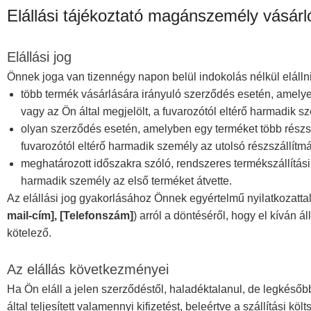
Elállási tájékoztató magánszemély vásár
Elállási jog
Önnek joga van tizennégy napon belül indokolás nélkül elállni 
több termék vásárlására irányuló szerződés esetén, amelyek
vagy az Ön által megjelölt, a fuvarozótól eltérő harmadik sz
olyan szerződés esetén, amelyben egy terméket több részszá
fuvarozótól eltérő harmadik személy az utolsó részszállítmá
meghatározott időszakra szóló, rendszeres termékszállítási 
harmadik személy az első terméket átvette.
Az elállási jog gyakorlásához Önnek egyértelmű nyilatkozattal (
mail-cím], [Telefonszám]
) arról a döntéséről, hogy el kíván á
kötelező.
Az elállás következményei
Ha Ön eláll a jelen szerződéstől, haladéktalanul, de legkésőbb
által teljesített valamennyi kifizetést, beleértve a szállítási k