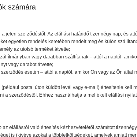
lók számára
a jelen szerződéstől. Az elállási határidő tizennégy nap, és attó
et egyetlen rendelés keretében rendelt meg és külön szállítanak
emély az utolsó terméket átvette;
llítmányban vagy darabban szállítanak – attól a naptól, amikor
nyt vagy darabot átvette;
szerződés esetén – attól a naptól, amikor Ön vagy az Ön által me
például postai úton küldött levél vagy e-mail) értesítenie kell m
llni a szerződéstől. Ehhez használhatja a mellékelt elállási nyil
 az elállásról való értesítés kézhezvételétől számított tizennégy
öltséget is (kivéve azokat a többletköltségeket, amelyek amiatt me