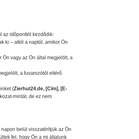
l az időponttól kezdődik:
 ki – attól a naptól, amikor Ön
 Ön vagy az Ön által megjelölt, a
gjelölt, a fuvarozótól eltérő
inket (
Zierhut24.de, [Cím], [E-
atkozat-mintát, de ez nem
 napon belül visszatérítjük az Ön
rültek fel, hogy Ön a mi általunk