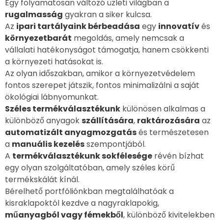
Egy folyamatosan változó üzleti világban a
rugalmasság
gyakran a siker kulcsa.
Az
ipari tartályaink bérbeadása
egy
innovatív
és
környezetbarát
megoldás, amely nemcsak a
vállalati hatékonyságot támogatja, hanem csökkenti
a környezeti hatásokat is.
Az olyan időszakban, amikor a környezetvédelem
fontos szerepet játszik, fontos minimalizálni a saját
ökológiai lábnyomunkat.
Széles termékválasztékunk
különösen alkalmas a
különböző anyagok
szállítására
,
raktározására
az
automatizált anyagmozgatás
és természetesen
a
manuális kezelés
szempontjából.
A
termékválasztékunk sokfélesége
révén bízhat
egy olyan szolgáltatóban, amely széles körű
termékskálát kínál.
Bérelhető portfóliónkban megtalálhatóak a
kisraklapoktól kezdve a nagyraklapokig,
műanyagból vagy fémekből
, különböző kivitelekben