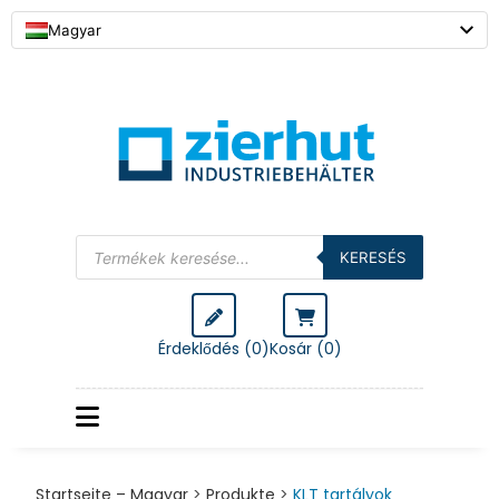
Magyar
Products
search
KERESÉS
Érdeklődés (0)
Kosár (
0
)
Startseite – Magyar
>
Produkte
>
KLT tartályok