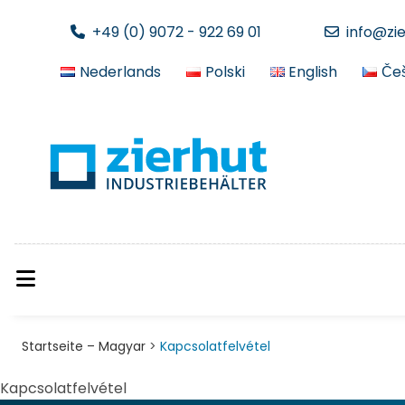
+49 (0) 9072 - 922 69 01
info@zi
Nederlands
Polski
English
Češ
Startseite – Magyar
>
Kapcsolatfelvétel​
Kapcsolatfelvétel​