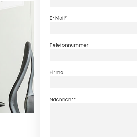
Please leave this field empty.
E-Mail*
Telefonnummer
Please leave this field empty.
Firma
Nachricht*